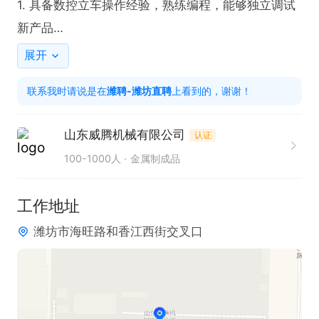
1. 具备数控立车操作经验，熟练编程，能够独立调试
新产品

2. 有良好的责任心和团队协作精神

展开
3. 有数控加工中心操作经验者优先，机械相关专业优
联系我时请说是在
潍聘-潍坊直聘
上看到的，谢谢！
先
山东威腾机械有限公司
认证
100-1000人
金属制成品
工作地址
潍坊市海旺路和香江西街交叉口