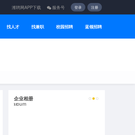
潍聘网APP下载
服务号
登录
注册
找人才
找兼职
校园招聘
蓝领招聘
企业相册
2
3
4