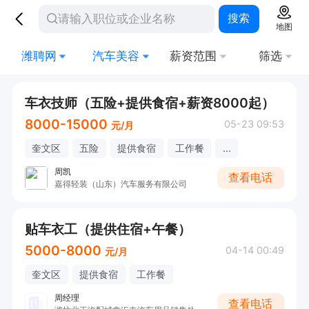
搜索
地图
潍聘网
汽车美容
薪资范围
筛选
车衣技师（五险+提供食宿+薪资8000起）
8000-15000
05-23 09:53
元/月
奎文区
五险
提供食宿
工作餐
...
周凯
查看电话
嘉得轻装（山东）汽车服务有限公司
贴车衣工（提供住宿+午餐）
5000-8000
04-14 00:49
元/月
奎文区
提供食宿
工作餐
周经理
查看电话