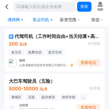
搜索
地图
潍聘网
客运司机
薪资范围
筛选
代驾司机（工作时间自由+当天结算+高薪）
兼
200
5小时前
元/天
奎文区
免费培训
晋升空间
杨旭
查看电话
山东省畅然信息技术有限公司潍坊分公司
大巴车驾驶员（五险）
5000-10000
29天前
元/月
潍城区
五险
提供食宿
加班补助
...
付经理
查看电话