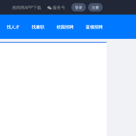
潍聘网APP下载
服务号
登录
注册
找人才
找兼职
校园招聘
蓝领招聘