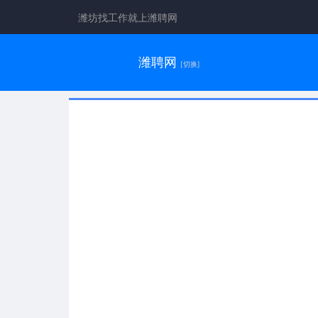
潍坊找工作就上潍聘网
潍聘网
[切换]