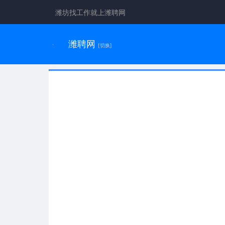
潍坊找工作就上潍聘网
潍聘网
[切换]