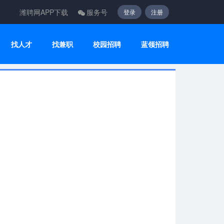
潍聘网APP下载
服务号
登录
注册
找人才
找兼职
校园招聘
蓝领招聘