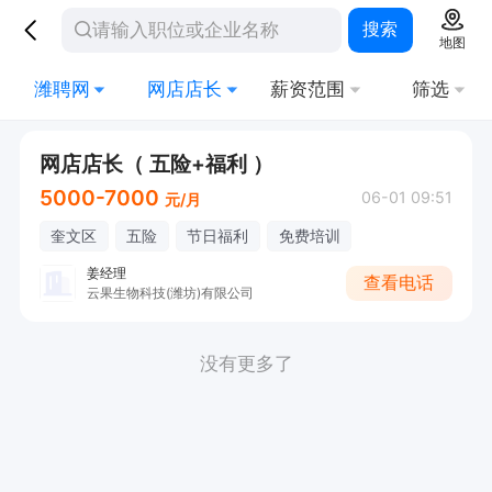
搜索
地图
潍聘网
网店店长
薪资范围
筛选
网店店长（ 五险+福利 ）
5000-7000
06-01 09:51
元/月
奎文区
五险
节日福利
免费培训
姜经理
查看电话
云果生物科技(潍坊)有限公司
没有更多了