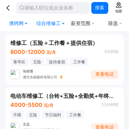
搜索
地图
潍聘网
综合维修工
薪资范围
筛选
维修工（五险＋工作餐＋提供住宿）
8000-12000
3分钟前
元/月
寒亭区
五险
提供食宿
工作餐
马经理
查看电话
潍坊央硕建材有限公司
电动车维修工（台铃+五险+全勤奖+年终奖＋长白班）
4000-5500
23分钟前
元/月
不限
五险
节日福利
工作餐
王总
查看电话