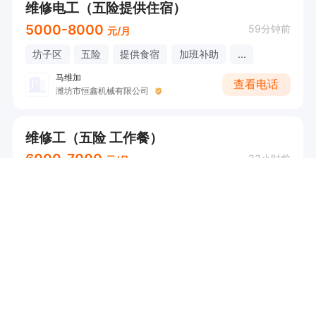
维修电工（五险提供住宿）
5000-8000
59分钟前
元/月
坊子区
五险
提供食宿
加班补助
...
马维加
查看电话
潍坊市恒鑫机械有限公司
维修工（五险 工作餐）
6000-7000
23小时前
元/月
奎文区
五险
工作餐
武经理
查看电话
潍坊宝之迪汽车维修有限公司
维修工（五险提供食宿）
5500-6500
1天前
元/月
安丘
五险
提供食宿