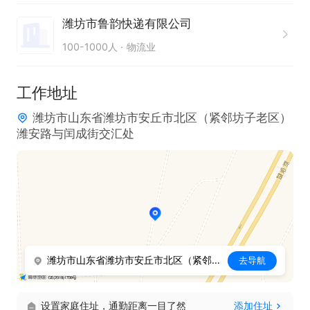
1. 身体健康，能适应工作节奏。  

潍坊市鲁韵快递有限公司
2. 具备基本的责任心与团队协作意识，能够配合团队
100-1000人
物流业
完成任务。  

3. 有相关工作经验者优先，但接受无经验者，提供系
工作地址
统培训。  

潍坊市山东省潍坊市安丘市北区（紧邻坊子老区）
潍安路与闰成街交汇处
1、白班：08:00-12:00，14:00-18:00工资 80元/天。

2、晚班：19:00-23:00/20:00-24:00，工资80元/天

时间段可以自由选择！
潍坊市山东省潍坊市安丘市北区（紧邻坊子老区）潍安路与闰成街交汇处
去导航
设置家庭住址，通勤距离一目了然
添加住址