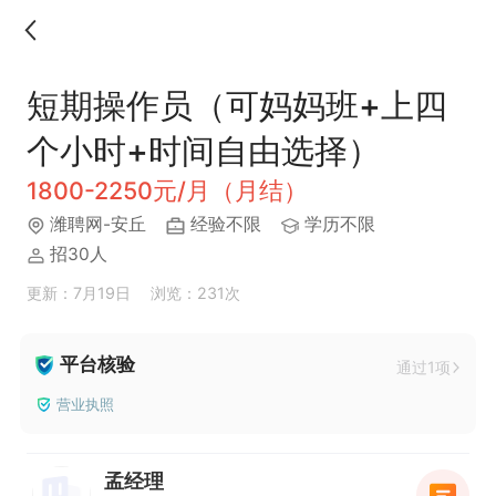
短期操作员（可妈妈班+上四
个小时+时间自由选择）
1800-2250元/月（月结）
潍聘网-安丘
经验不限
学历不限
招30人
更新：7月19日
浏览：231次
平台核验
通过1项
营业执照
孟经理