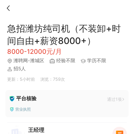
急招潍坊纯司机（不装卸+时
间自由+薪资8000+）
8000-12000元/月
潍聘网-潍城区
经验不限
学历不限
招5人
更新：5小时前
浏览：759次
平台核验
通过1项
营业执照
王经理