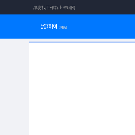
潍坊找工作就上潍聘网
潍聘网
[切换]