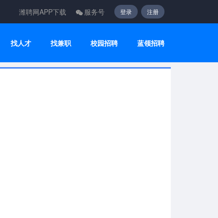
潍聘网APP下载
服务号
登录
注册
找人才
找兼职
校园招聘
蓝领招聘