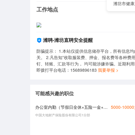
潍坊市健康
工作地点
潍聘-潍坊直聘安全提醒
防骗提示： 1.本站仅提供信息储存平台，所有信息
关。 2.凡告知”收取服装费、押金、报名费等各种费
钉、转账、汇款等行为， 均可能涉嫌诈骗。近期利
即拨打平台电话：15689896183
我要举报 >
可能感兴趣的职位
办公室内勤（节假日全休+五险一金+年终奖）
5000-1000
中国大地财产保险股份有限公司1分部