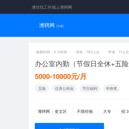
潍坊找工作就上潍聘网
潍聘网
[切换]
刷新时间：4 小时前
浏览：783人次
申请：11人次
办公室内勤（节假日全休+五险
5000-10000元/月
五险
住房公积金
节日福利
年终奖
潍聘网 - 奎文区
不限经验
大专
招 3