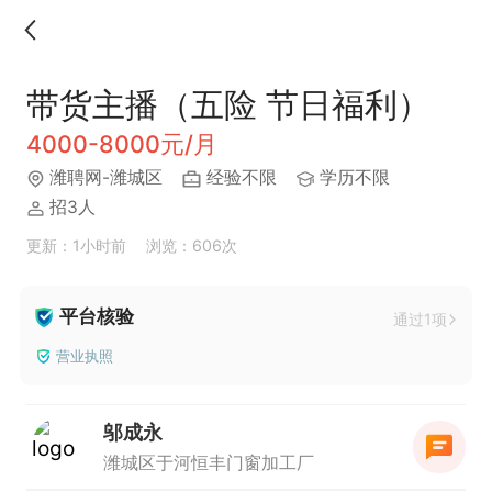
带货主播（五险 节日福利）
4000-8000元/月
潍聘网-潍城区
经验不限
学历不限
招3人
更新：1小时前
浏览：606次
平台核验
通过1项
营业执照
邬成永
潍城区于河恒丰门窗加工厂