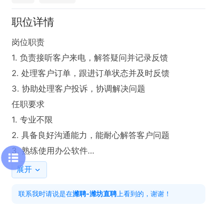
职位详情
岗位职责

1. 负责接听客户来电，解答疑问并记录反馈

2. 处理客户订单，跟进订单状态并及时反馈

3. 协助处理客户投诉，协调解决问题

任职要求

1. 专业不限

2. 具备良好沟通能力，能耐心解答客户问题

3. 熟练使用办公软件

工作时间

展开
9:00-12:00，1:30-17:30  周一至周五
联系我时请说是在
潍聘-潍坊直聘
上看到的，谢谢！