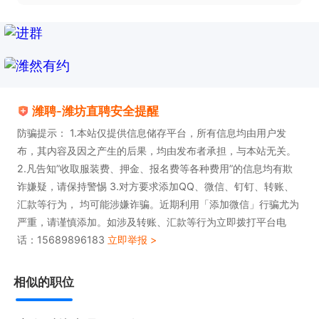
高级岗位内部述职竞选）

请认真阅读本公司招聘介绍，如有兴趣但不确定是否
适合，欢迎随时到我司面试当面了解。
潍聘-潍坊直聘安全提醒
防骗提示： 1.本站仅提供信息储存平台，所有信息均由用户发
布，其内容及因之产生的后果，均由发布者承担，与本站无关。
2.凡告知”收取服装费、押金、报名费等各种费用”的信息均有欺
诈嫌疑，请保持警惕 3.对方要求添加QQ、微信、钉钉、转账、
汇款等行为， 均可能涉嫌诈骗。近期利用「添加微信」行骗尤为
严重，请谨慎添加。如涉及转账、汇款等行为立即拨打平台电
话：15689896183
立即举报 >
相似的职位