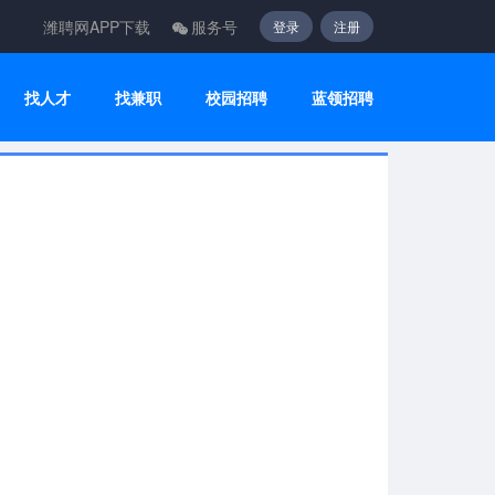
潍聘网APP下载
服务号
登录
注册
找人才
找兼职
校园招聘
蓝领招聘