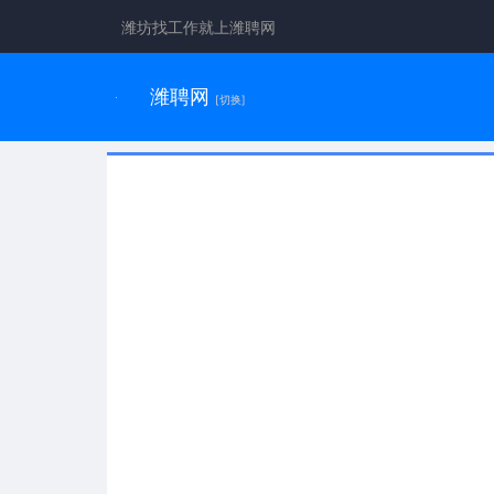
潍坊找工作就上潍聘网
潍聘网
[切换]