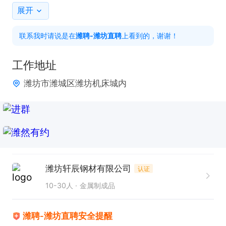
1.学历不限，可接受应届生，可接受学徒工

展开
2. 熟悉锯床操作，有相关经验最好

联系我时请说是在
潍聘-潍坊直聘
上看到的，谢谢！
3. 工作认真负责，有良好的质量意识

工作地址
工作时间7:30-11:30；13:00-17:00

潍坊市潍城区潍坊机床城内
地址一：潍城区殷大路与胜利街交叉口西50米（新厂
地址）

地址二：潍坊市潍城区山东省潍坊市潍城区潍坊机床
城七街1号
潍坊轩辰钢材有限公司
认证
10-30人
金属制成品
潍聘-潍坊直聘安全提醒