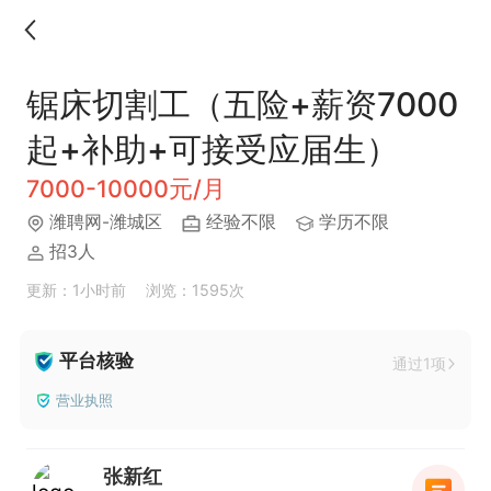
锯床切割工（五险+薪资7000
起+补助+可接受应届生）
7000-10000元/月
潍聘网-潍城区
经验不限
学历不限
招3人
更新：1小时前
浏览：1595次
平台核验
通过1项
营业执照
张新红