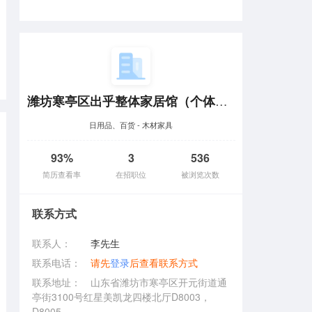
潍坊寒亭区出乎整体家居馆（个体工商户）
日用品、百货 - 木材家具
93%
3
536
简历查看率
在招职位
被浏览次数
联系方式
联系人：
李先生
联系电话：
请先
登录
后查看联系方式
联系地址：
山东省潍坊市寒亭区开元街道通
亭街3100号红星美凯龙四楼北厅D8003，
D8005