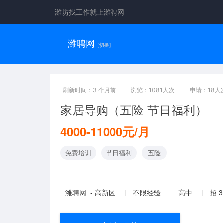
潍坊找工作就上潍聘网
潍聘网
[切换]
刷新时间：3 个月前
浏览：1081人次
申请：18人
家居导购（五险 节日福利）
4000-11000元/月
免费培训
节日福利
五险
潍聘网 - 高新区
不限经验
高中
招 3