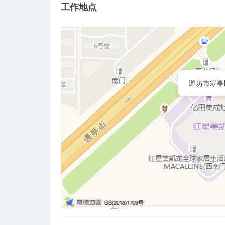
工作地点
潍坊市寒亭