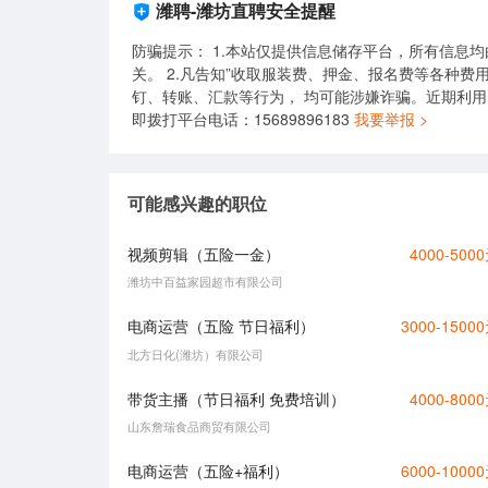
潍聘-潍坊直聘安全提醒
防骗提示： 1.本站仅提供信息储存平台，所有信息
关。 2.凡告知”收取服装费、押金、报名费等各种费
钉、转账、汇款等行为， 均可能涉嫌诈骗。近期利
即拨打平台电话：15689896183
我要举报 >
可能感兴趣的职位
视频剪辑（五险一金）
4000-500
潍坊中百益家园超市有限公司
电商运营（五险 节日福利）
3000-1500
北方日化(潍坊）有限公司
带货主播（节日福利 免费培训）
4000-800
山东詹瑞食品商贸有限公司
电商运营（五险+福利）
6000-1000