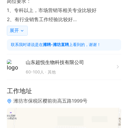
岗位要求：

1、专科以上，市场营销等相关专业比较好

2、有行业销售工作经验比较好

3、反应敏捷、表达能力强，具有较强的沟通能力及
展开
交际技巧，具有亲和力；

联系我时请说是在
潍聘-潍坊直聘
上看到的，谢谢！
4、具备一定的市场分析及判断能力，良好的客户服
务意识；

山东超悦生物科技有限公司
5、有责任心，能承受较大的工作压力；

60-100人
其他
6、有团队协作精神，善于挑战。
工作地址
潍坊市保税区樱前街高五路1999号