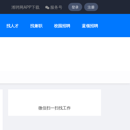
潍聘网APP下载
服务号
登录
注册
找人才
找兼职
校园招聘
蓝领招聘
微信扫一扫找工作