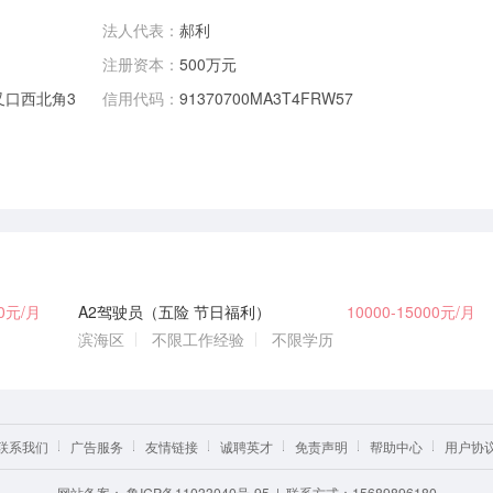
法人代表：
郝利
注册资本：
500万元
叉口西北角3
信用代码：
91370700MA3T4FRW57
00元/月
A2驾驶员（五险 节日福利）
10000-15000元/月
滨海区
不限工作经验
不限学历
联系我们
广告服务
友情链接
诚聘英才
免责声明
帮助中心
用户协
网站备案：
鲁ICP备11033040号-95
| 联系方式：15689896180