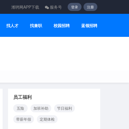
潍聘网APP下载
服务号
登录
注册
找人才
找兼职
校园招聘
蓝领招聘
员工福利
五险
加班补助
节日福利
带薪年假
定期体检