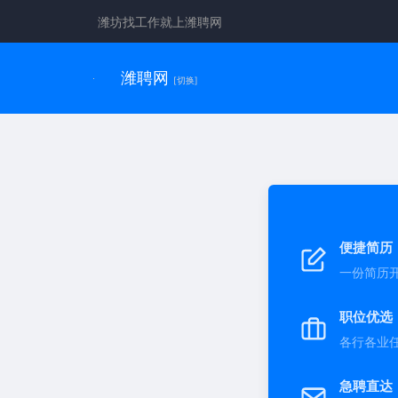
潍坊找工作就上潍聘网
潍聘网
[切换]
便捷简历
一份简历
职位优选
各行各业
急聘直达