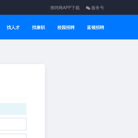
潍聘网APP下载
服务号
找人才
找兼职
校园招聘
蓝领招聘